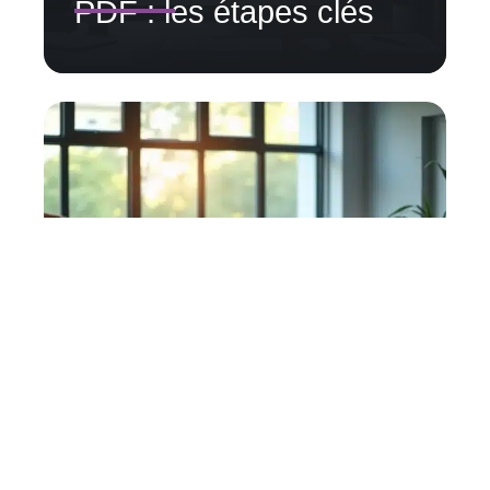
PDF : les étapes clés
Stratégies de
communication
efficaces pour
augmenter votre chiffre
d’affaires