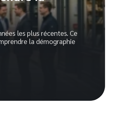
Au
gr
nées les plus récentes. Ce
 Comprendre la démographie
Quan
Elle