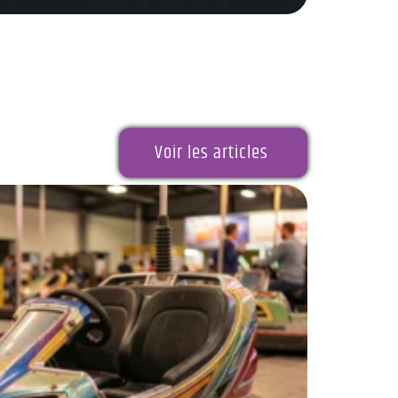
Voir les articles
Test 
est-i
Renouveler
ligne. Con