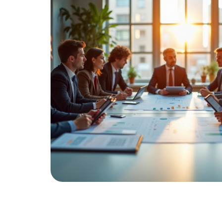
 la
 et une
ntilation