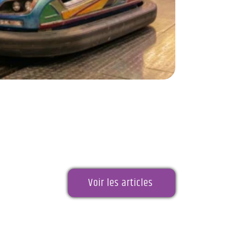
En sav
Voir les articles