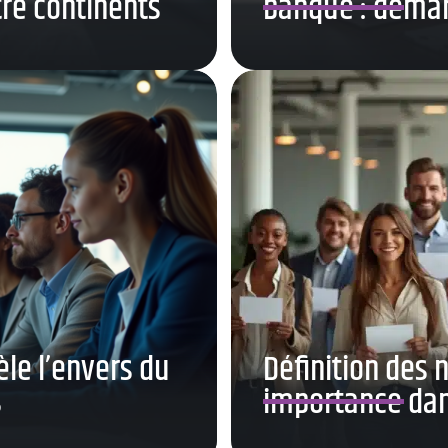
re continents
banque : démar
èle l’envers du
Définition des 
s
importance dans