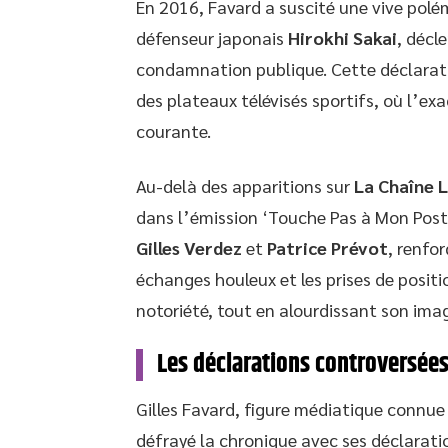
En 2016, Favard a suscité une vive polé
défenseur japonais
Hirokhi Sakai
, décl
condamnation publique. Cette déclaratio
des plateaux télévisés sportifs, où l’e
courante.
Au-delà des apparitions sur
La Chaîne L
dans l’émission ‘Touche Pas à Mon Post
Gilles Verdez
et
Patrice Prévot
, renfo
échanges houleux et les prises de positi
notoriété, tout en alourdissant son im
Les déclarations controversées
Gilles Favard, figure médiatique connue
défrayé la chronique avec ses déclarati